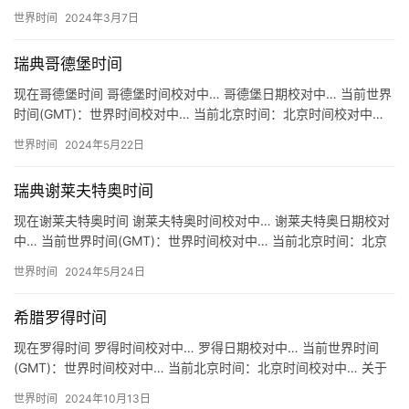
对中… 关于圣克拉拉时间 地区：美国 圣克拉拉 Ci…
世界时间
2024年3月7日
瑞典哥德堡时间
现在哥德堡时间 哥德堡时间校对中… 哥德堡日期校对中… 当前世界
时间(GMT)：世界时间校对中… 当前北京时间：北京时间校对中…
关于哥德堡时间 地区：瑞典 哥德堡 Götebor…
世界时间
2024年5月22日
瑞典谢莱夫特奥时间
现在谢莱夫特奥时间 谢莱夫特奥时间校对中… 谢莱夫特奥日期校对
中… 当前世界时间(GMT)：世界时间校对中… 当前北京时间：北京
时间校对中… 关于谢莱夫特奥时间 地区：瑞典 谢莱夫…
世界时间
2024年5月24日
希腊罗得时间
现在罗得时间 罗得时间校对中… 罗得日期校对中… 当前世界时间
(GMT)：世界时间校对中… 当前北京时间：北京时间校对中… 关于
罗得时间 地区：希腊 罗得 Ρόδος 时区：UTC…
世界时间
2024年10月13日