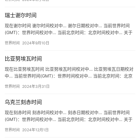
瑞士谢尔时间
现在谢尔时间 谢尔时间校对中… 谢尔日期校对中… 当前世界时间
(GMT)：世界时间校对中… 当前北京时间：北京时间校对中… 关于
谢尔时间 地区：瑞士 谢尔 Sierre 时区：UT…
世界时间
2024年9月10日
比亚努埃瓦时间
现在比亚努埃瓦时间 比亚努埃瓦时间校对中… 比亚努埃瓦日期校对
中… 当前世界时间(GMT)：世界时间校对中… 当前北京时间：北京
时间校对中… 关于比亚努埃瓦时间 地区：危地马拉 比…
世界时间
2024年3月31日
乌克兰刻赤时间
现在刻赤时间 刻赤时间校对中… 刻赤日期校对中… 当前世界时间
(GMT)：世界时间校对中… 当前北京时间：北京时间校对中… 关于
刻赤时间 地区：乌克兰 刻赤 Керч 时区：UTC…
世界时间
2024年12月1日