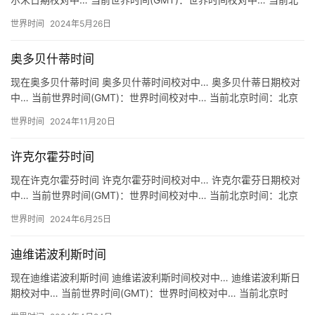
京时间：北京时间校对中… 关于斯蒂基斯霍尔米时间 地…
世界时间
2024年5月26日
奥多贝什蒂时间
现在奥多贝什蒂时间 奥多贝什蒂时间校对中… 奥多贝什蒂日期校对
中… 当前世界时间(GMT)：世界时间校对中… 当前北京时间：北京
时间校对中… 关于奥多贝什蒂时间 地区：罗马尼亚 奥…
世界时间
2024年11月20日
许克尔霍芬时间
现在许克尔霍芬时间 许克尔霍芬时间校对中… 许克尔霍芬日期校对
中… 当前世界时间(GMT)：世界时间校对中… 当前北京时间：北京
时间校对中… 关于许克尔霍芬时间 地区：德国 许克尔…
世界时间
2024年6月25日
迪维诺波利斯时间
现在迪维诺波利斯时间 迪维诺波利斯时间校对中… 迪维诺波利斯日
期校对中… 当前世界时间(GMT)：世界时间校对中… 当前北京时
间：北京时间校对中… 关于迪维诺波利斯时间 地区：巴西…