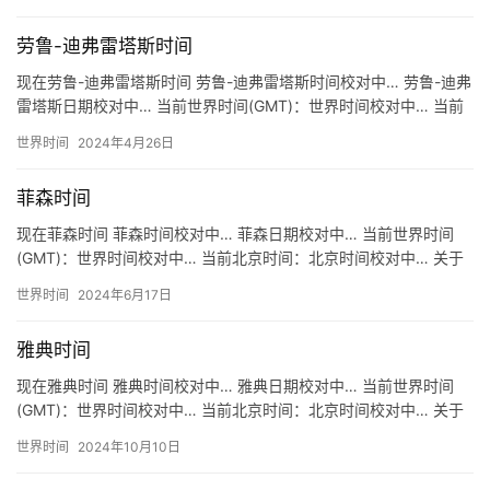
劳鲁-迪弗雷塔斯时间
现在劳鲁-迪弗雷塔斯时间 劳鲁-迪弗雷塔斯时间校对中… 劳鲁-迪弗
雷塔斯日期校对中… 当前世界时间(GMT)：世界时间校对中… 当前
北京时间：北京时间校对中… 关于劳鲁-迪弗雷塔斯…
世界时间
2024年4月26日
菲森时间
现在菲森时间 菲森时间校对中… 菲森日期校对中… 当前世界时间
(GMT)：世界时间校对中… 当前北京时间：北京时间校对中… 关于
菲森时间 地区：德国 菲森 Stadt 时区：UTC…
世界时间
2024年6月17日
雅典时间
现在雅典时间 雅典时间校对中… 雅典日期校对中… 当前世界时间
(GMT)：世界时间校对中… 当前北京时间：北京时间校对中… 关于
雅典时间 地区：希腊 雅典 Αθήνα 时区：UTC…
世界时间
2024年10月10日