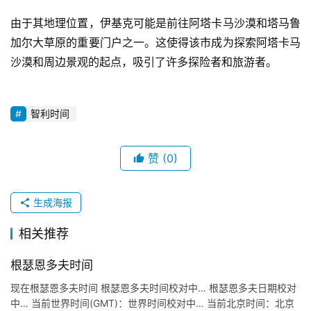
由于其地理位置，伊基克可能是前往阿塔卡马沙漠和塔马鲁
加尔大草原的重要门户之一。这使得该市成为探索阿塔卡马
沙漠和周边景观的起点，吸引了许多探险者和旅游者。
智利时间
赞
(0)
生成海报
相关推荐
根瑟恩多夫时间
现在根瑟恩多夫时间 根瑟恩多夫时间校对中… 根瑟恩多夫日期校对
中… 当前世界时间(GMT)：世界时间校对中… 当前北京时间：北京