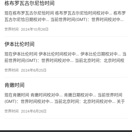
栋布罗瓦古尔尼恰时间
现在栋布罗瓦古尔尼恰时间 栋布罗瓦古尔尼恰时间校对中… 栋布罗
瓦古尔尼恰日期校对中… 当前世界时间(GMT)：世界时间校对中…
当前北京时间：北京时间校对中… 关于栋布罗瓦古尔尼恰…
世界时间
2024年10月26日
伊本比伦时间
现在伊本比伦时间 伊本比伦时间校对中… 伊本比伦日期校对中… 当
前世界时间(GMT)：世界时间校对中… 当前北京时间：北京时间校
对中… 关于伊本比伦时间 地区：德国 伊本比伦 Ib…
世界时间
2024年6月25日
肯嫩时间
现在肯嫩时间 肯嫩时间校对中… 肯嫩日期校对中… 当前世界时间
(GMT)：世界时间校对中… 当前北京时间：北京时间校对中… 关于
肯嫩时间 地区：德国 肯嫩 Könnern 时区：U…
世界时间
2024年6月26日