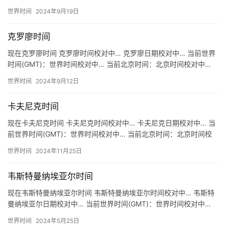
时间校对中… 关于根瑟恩多夫时间 地区：奥地利 根瑟…
世界时间
2024年9月19日
克罗廖时间
现在克罗廖时间 克罗廖时间校对中… 克罗廖日期校对中… 当前世界
时间(GMT)：世界时间校对中… 当前北京时间：北京时间校对中…
关于克罗廖时间 地区：瑞士 克罗廖 Croglio…
世界时间
2024年9月12日
卡夫尼克时间
现在卡夫尼克时间 卡夫尼克时间校对中… 卡夫尼克日期校对中… 当
前世界时间(GMT)：世界时间校对中… 当前北京时间：北京时间校
对中… 关于卡夫尼克时间 地区：罗马尼亚 卡夫尼克 …
世界时间
2024年11月25日
韦斯特曼纳埃亚尔时间
现在韦斯特曼纳埃亚尔时间 韦斯特曼纳埃亚尔时间校对中… 韦斯特
曼纳埃亚尔日期校对中… 当前世界时间(GMT)：世界时间校对中…
当前北京时间：北京时间校对中… 关于韦斯特曼纳埃亚尔…
世界时间
2024年5月25日