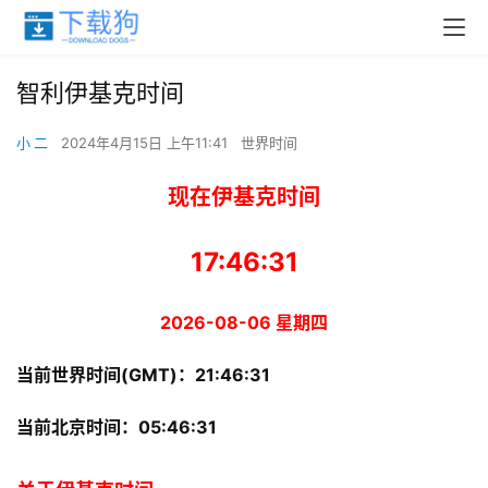
智利伊基克时间
小 二
2024年4月15日 上午11:41
世界时间
现在伊基克时间
17:46:31
2026-08-06 星期四
当前世界时间(GMT)：
21:46:31
当前北京时间：
05:46:31