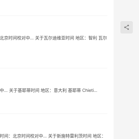
北京时间校对中… 关于瓦尔迪维亚时间 地区：智利 瓦尔
关于基耶蒂时间 地区：意大利 基耶蒂 Chieti…
京时间：北京时间校对中… 关于新施特雷利茨时间 地区：