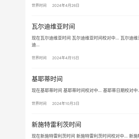
世界时间
2024年4月26日
瓦尔迪维亚时间
现在瓦尔迪维亚时间 瓦尔迪维亚时间校对中… 瓦尔迪维亚
迪…
世界时间
2024年4月15日
基耶蒂时间
现在基耶蒂时间 基耶蒂时间校对中… 基耶蒂日期校对中… 
世界时间
2024年10月3日
新施特雷利茨时间
现在新施特雷利茨时间 新施特雷利茨时间校对中… 新施