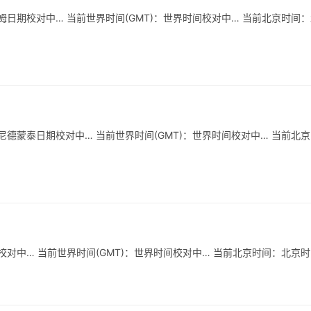
日期校对中… 当前世界时间(GMT)：世界时间校对中… 当前北京时间：
尼德蒙泰日期校对中… 当前世界时间(GMT)：世界时间校对中… 当前北
对中… 当前世界时间(GMT)：世界时间校对中… 当前北京时间：北京时间