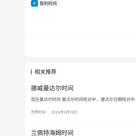
智利时间
相关推荐
挪威曼达尔时间
现在曼达尔时间 曼达尔时间校对中… 曼达尔日期校对中… 
世界时间
2024年5月19日
兰佩特海姆时间