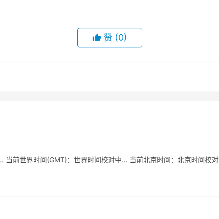
赞
(0)
当前世界时间(GMT)：世界时间校对中… 当前北京时间：北京时间校对中… 