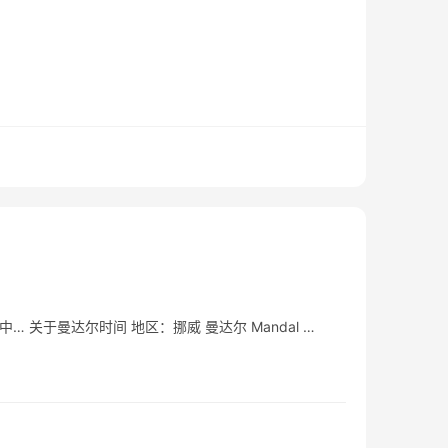
关于曼达尔时间 地区：挪威 曼达尔 Mandal …