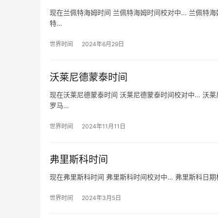
现在兰佩特海姆时间 兰佩特海姆时间校对中… 兰佩特海姆
特…
世界时间
2024年6月29日
沃莱尼德蒙泰时间
现在沃莱尼德蒙泰时间 沃莱尼德蒙泰时间校对中… 沃莱
罗马…
世界时间
2024年11月11日
弗里斯科时间
现在弗里斯科时间 弗里斯科时间校对中… 弗里斯科日期校
世界时间
2024年3月5日