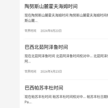
陶努斯山麓霍夫海姆时间
现在陶努斯山麓霍夫海姆时间 陶努斯山麓霍夫海姆时间校
斯山麓…
世界时间
2024年6月23日
巴西北茹阿泽鲁时间
现在北茹阿泽鲁时间 北茹阿泽鲁时间校对中… 北茹阿泽鲁
阿…
世界时间
2024年4月23日
巴西帕苏丰杜时间
现在帕苏丰杜时间 帕苏丰杜时间校对中… 帕苏丰杜日期校
Pa…