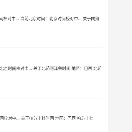
间校对中… 当前北京时间：北京时间校对中… 关于陶努
北京时间校对中… 关于北茹阿泽鲁时间 地区：巴西 北茹
间校对中… 关于帕苏丰杜时间 地区：巴西 帕苏丰杜