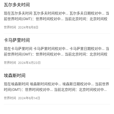
瓦尔多夫时间
现在瓦尔多夫时间 瓦尔多夫时间校对中… 瓦尔多夫日期校对中… 当
前世界时间(GMT)：世界时间校对中… 当前北京时间：北京时间校
对中… 关于瓦尔多夫时间 地区：德国 瓦尔多夫 Wa…
世界时间
2024年8月8日
卡马萨里时间
现在卡马萨里时间 卡马萨里时间校对中… 卡马萨里日期校对中… 当
前世界时间(GMT)：世界时间校对中… 当前北京时间：北京时间校
对中… 关于卡马萨里时间 地区：巴西 卡马萨里 时区…
世界时间
2024年4月23日
埃森斯时间
现在埃森斯时间 埃森斯时间校对中… 埃森斯日期校对中… 当前世界
时间(GMT)：世界时间校对中… 当前北京时间：北京时间校对中…
关于埃森斯时间 地区：德国 埃森斯 Esens 时…
世界时间
2024年6月14日