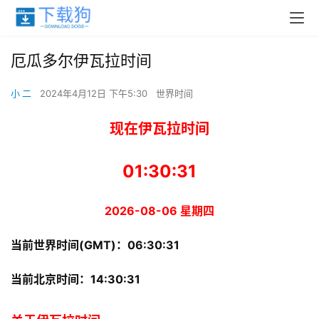
厄瓜多尔伊瓦拉时间
小 二
2024年4月12日 下午5:30
世界时间
现在伊瓦拉时间
01:30:31
2026-08-06 星期四
当前世界时间(GMT)：
06:30:31
当前北京时间：
14:30:31