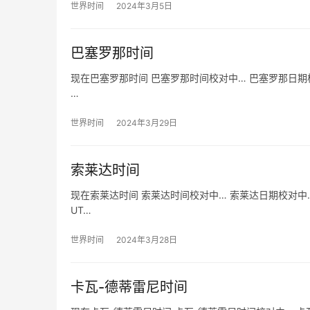
世界时间
2024年3月5日
巴塞罗那时间
现在巴塞罗那时间 巴塞罗那时间校对中… 巴塞罗那日期校
…
世界时间
2024年3月29日
索莱达时间
现在索莱达时间 索莱达时间校对中… 索莱达日期校对中…
UT…
世界时间
2024年3月28日
卡瓦-德蒂雷尼时间