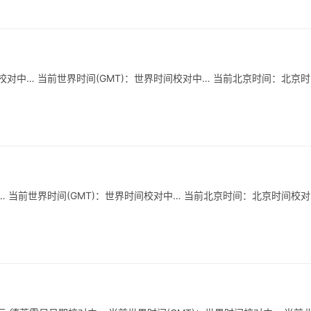
对中… 当前世界时间(GMT)：世界时间校对中… 当前北京时间：北京时
 当前世界时间(GMT)：世界时间校对中… 当前北京时间：北京时间校对