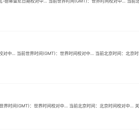
瓦-德蒂雷尼日期校对中… 当前世界时间(GMT)：世界时间校对中… 当
对中… 当前世界时间(GMT)：世界时间校对中… 当前北京时间：北京时
界时间(GMT)：世界时间校对中… 当前北京时间：北京时间校对中… 关于埃