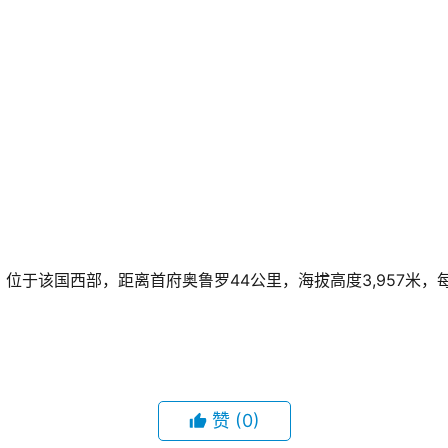
于该国西部，距离首府奥鲁罗44公里，海拔高度3,957米，
赞
(0)