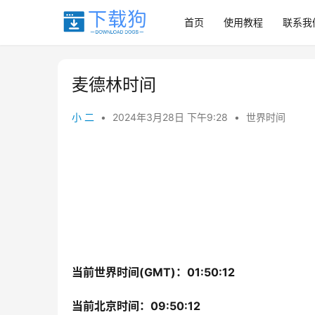
首页
使用教程
联系我
麦德林时间
小 二
•
2024年3月28日 下午9:28
•
世界时间
当前世界时间(GMT)：
01:50:13
当前北京时间：
09:50:13