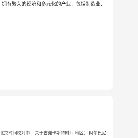
，拥有繁荣的经济和多元化的产业，包括制造业、
北京时间校对中… 关于吉诺卡斯特时间 地区： 阿尔巴尼