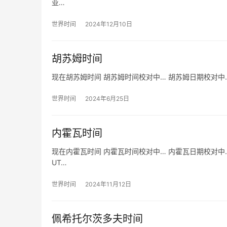
亚…
世界时间
2024年12月10日
胡苏姆时间
现在胡苏姆时间 胡苏姆时间校对中… 胡苏姆日期校对中… 
世界时间
2024年6月25日
内霍瓦时间
现在内霍瓦时间 内霍瓦时间校对中… 内霍瓦日期校对中…
UT…
世界时间
2024年11月12日
佩希托尔茨多夫时间