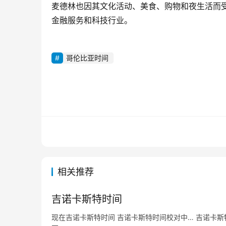
麦德林也因其文化活动、美食、购物和夜生活而
金融服务和科技行业。
哥伦比亚时间
相关推荐
吉诺卡斯特时间
现在吉诺卡斯特时间 吉诺卡斯特时间校对中… 吉诺卡斯特