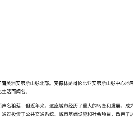
市，位于南美洲安第斯山脉北部。麦德林是哥伦比亚安第斯山脉中心
化生活而闻名。
而声名狼藉，但近年来，这座城市经历了重大的转变和发展，成
，通过投资于公共交通系统、城市基础设施和社会项目，改善了