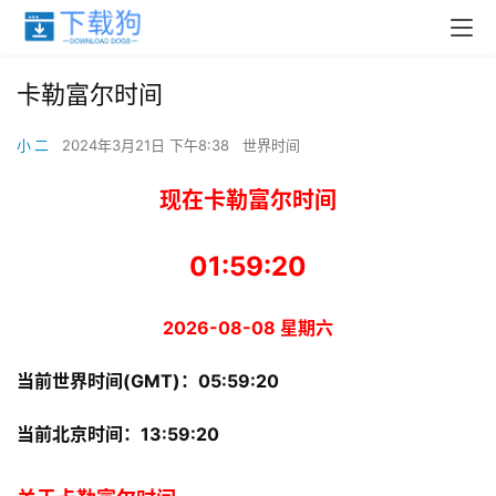
卡勒富尔时间
小 二
2024年3月21日 下午8:38
世界时间
现在卡勒富尔时间
01:59:20
2026-08-08 星期六
当前世界时间(GMT)：
05:59:20
当前北京时间：
13:59:20