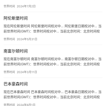
时间校对中… 关于兰河畔林堡时间 地区：德国 兰河畔…
世界时间
2024年7月2日
阿伦斯堡时间
现在阿伦斯堡时间 阿伦斯堡时间校对中… 阿伦斯堡日期校对中… 当
前世界时间(GMT)：世界时间校对中… 当前北京时间：北京时间校
对中… 关于阿伦斯堡时间 地区：德国 阿伦斯堡 Ah…
世界时间
2024年5月31日
南富尔顿时间
现在南富尔顿时间 南富尔顿时间校对中… 南富尔顿日期校对中… 当
前世界时间(GMT)：世界时间校对中… 当前北京时间：北京时间校
对中… 关于南富尔顿时间 地区：美国 南富尔顿 So…
世界时间
2024年3月11日
巴本豪森时间
现在巴本豪森时间 巴本豪森时间校对中… 巴本豪森日期校对中… 当
前世界时间(GMT)：世界时间校对中… 当前北京时间：北京时间校
对中… 关于巴本豪森时间 地区：德国 巴本豪森 Ba…
世界时间
2024年6月1日