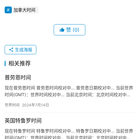
加拿大时间
赞
(0)
生成海报
相关推荐
普劳恩时间
现在普劳恩时间 普劳恩时间校对中… 普劳恩日期校对中… 当前世界
时间(GMT)：世界时间校对中… 当前北京时间：北京时间校对中…
关于普劳恩时间 地区：德国 普劳恩 Plauen …
世界时间
2024年7月14日
英国特鲁罗时间
现在特鲁罗时间 特鲁罗时间校对中… 特鲁罗日期校对中… 当前世界
时间(GMT)：世界时间校对中… 当前北京时间：北京时间校对中…